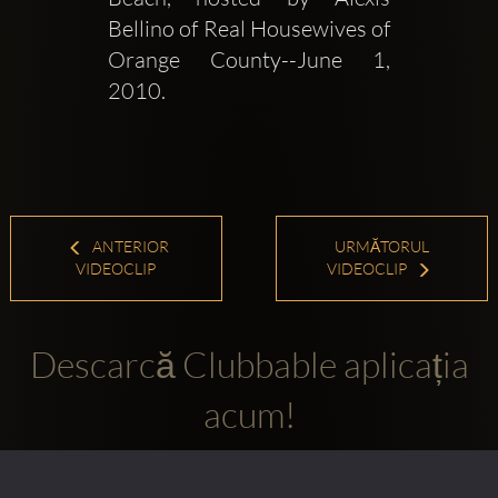
Bellino of Real Housewives of 
Orange County--June 1, 
2010.
ANTERIOR
URMĂTORUL
VIDEOCLIP
VIDEOCLIP
Descarcă Clubbable aplicația
acum!