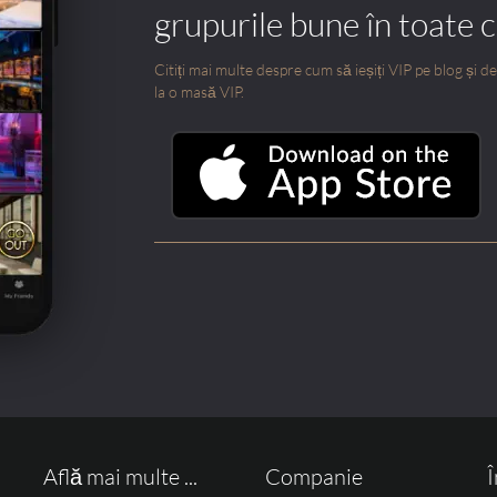
grupurile bune în toate 
Citiți mai multe despre cum să ieșiți VIP pe blog și des
la o masă VIP.
Află mai multe ...
Companie
Î