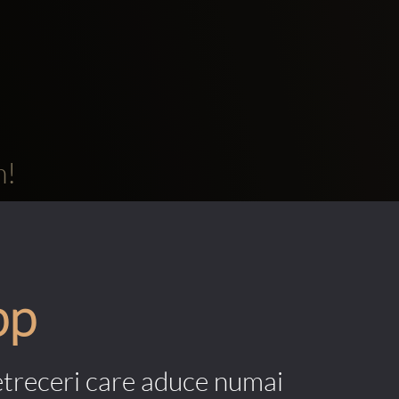
m!
pp
etreceri care aduce numai