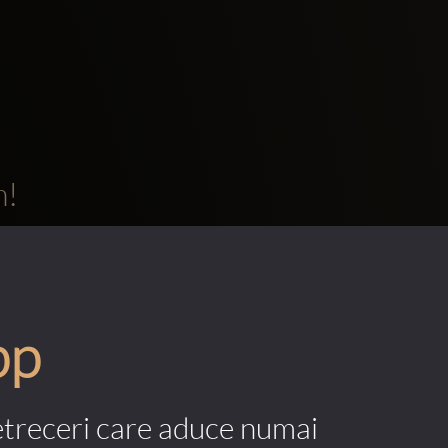
m!
pp
etreceri care aduce numai