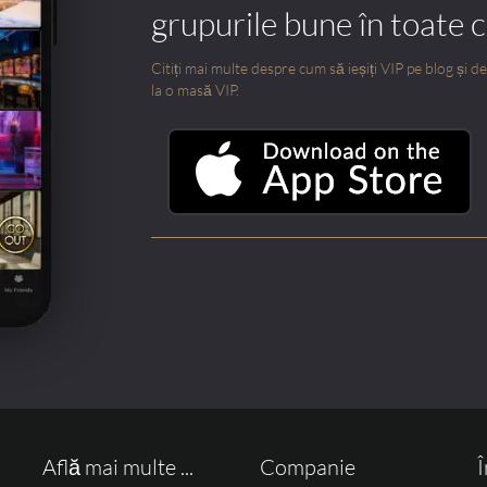
grupurile bune în toate 
Citiți mai multe despre cum să ieșiți VIP pe blog și des
la o masă VIP.
Află mai multe ...
Companie
Î