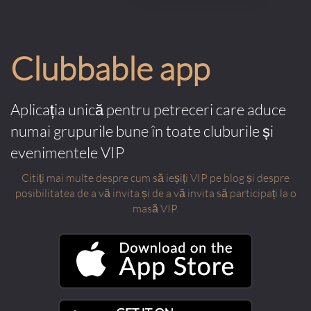
Clubbable app
Aplicația unică pentru petreceri care aduce
numai grupurile bune în toate cluburile și
evenimentele VIP
Citiți mai multe despre cum să ieșiți VIP pe blog și despre
posibilitatea de a vă invita și de a vă invita să participați la o
masă VIP.