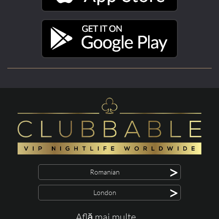
>
Romanian
>
London
Află mai multe ...