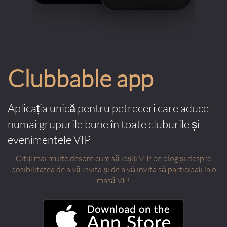
Clubbable app
Aplicația unică pentru petreceri care aduce
numai grupurile bune în toate cluburile și
evenimentele VIP
Citiți mai multe despre cum să ieșiți VIP pe blog și despre
posibilitatea de a vă invita și de a vă invita să participați la o
masă VIP.