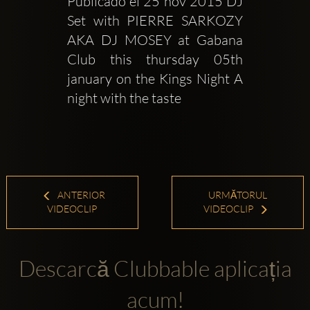
Publicado el 25 nov 2015 DJ 
Set with PIERRE SARKOZY 
AKA DJ MOSEY at Gabana 
Club this thursday 05th 
january on the Kings Night A 
night with the taste 
ANTERIOR
URMĂTORUL
VIDEOCLIP
VIDEOCLIP
Descarcă Clubbable aplicația
acum!