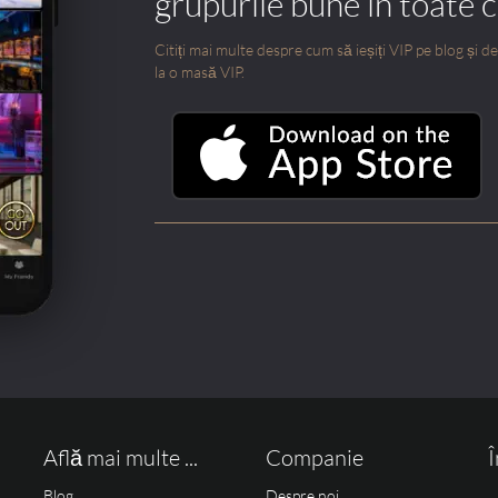
grupurile bune în toate 
Citiți mai multe despre cum să ieșiți VIP pe blog și des
la o masă VIP.
Află mai multe ...
Companie
Î
Blog
Despre noi