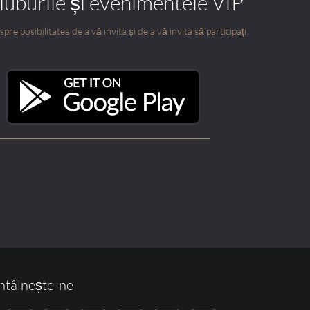
cluburile și evenimentele VIP
pre posibilitatea de a vă invita și de a vă invita să participați
ntâlnește-ne