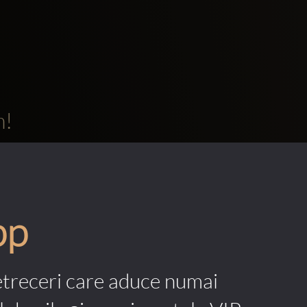
m!
pp
etreceri care aduce numai