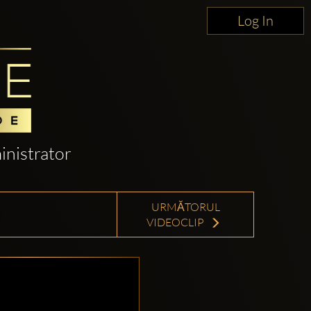
Log In
nistrator
URMĂTORUL
VIDEOCLIP