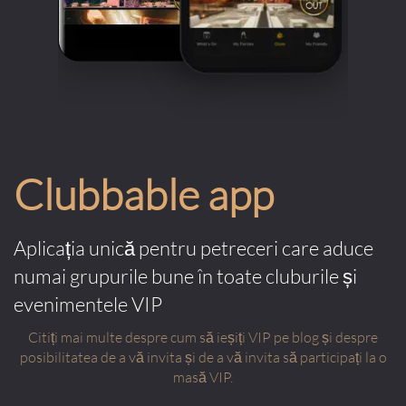
Clubbable app
Aplicația unică pentru petreceri care aduce
numai grupurile bune în toate cluburile și
evenimentele VIP
Citiți mai multe despre cum să ieșiți VIP pe blog și despre
posibilitatea de a vă invita și de a vă invita să participați la o
masă VIP.