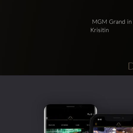
 MGM Grand in the entertainment capital of the world Las Vegas  Reality TV Starlet 
Krisitin 
D