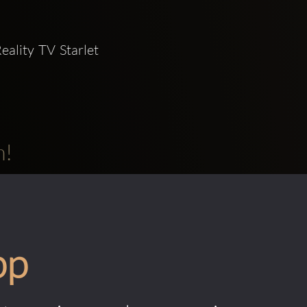
m!
pp