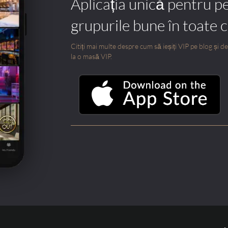
Aplicația unică pentru p
grupurile bune în toate 
Citiți mai multe despre cum să ieșiți VIP pe blog și des
la o masă VIP.