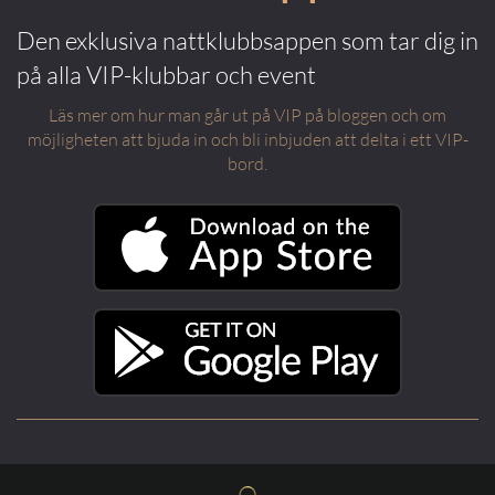
Den exklusiva nattklubbsappen som tar dig in
på alla VIP-klubbar och event
Läs mer om hur man går ut på VIP på bloggen och om
möjligheten att bjuda in och bli inbjuden att delta i ett VIP-
bord.