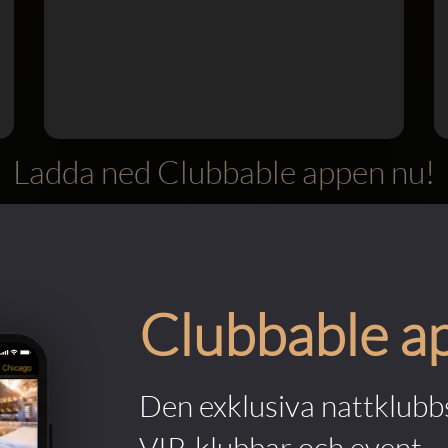
Ladda ned Clubbable appen nu!
Clubbable a
Den exklusiva nattklubbs
VIP-klubbar och event