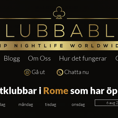
Blogg
Om Oss
Hur det fungerar
Gå ut
Chatta nu
tklubbar i
Rome
som har öp
dag
måndag
tisdag
onsdag