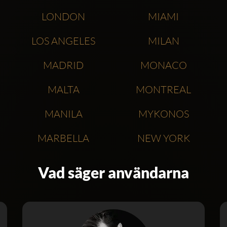
LONDON
MIAMI
LOS ANGELES
MILAN
MADRID
MONACO
MALTA
MONTREAL
MANILA
MYKONOS
MARBELLA
NEW YORK
Vad säger användarna