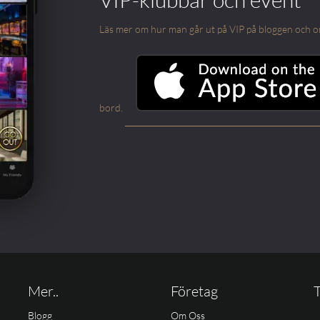
Läs mer om hur man går ut på VIP på bloggen och om m
bord.
Mer..
Företag
T
Blogg
Om Oss