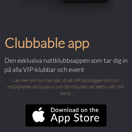
Clubbable app
Den exklusiva nattklubbsappen som tar dig in
på alla VIP-klubbar och event
Läs mer om hur man går ut på VIP på bloggen och om
möjligheten att bjuda in och bli inbjuden att delta i ett VIP-
bord.