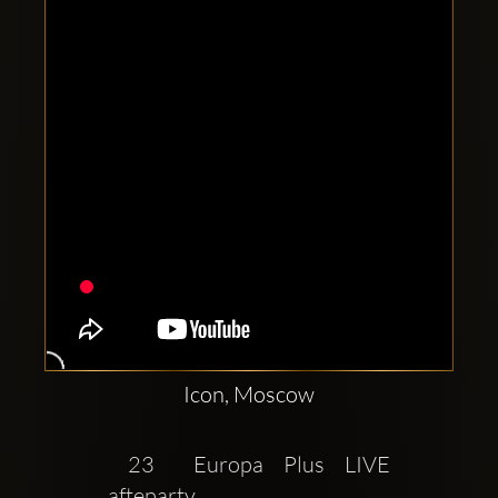
Clubbable
sociala
konton
Icon, Moscow
 23  Europa Plus LIVE 
afteparty