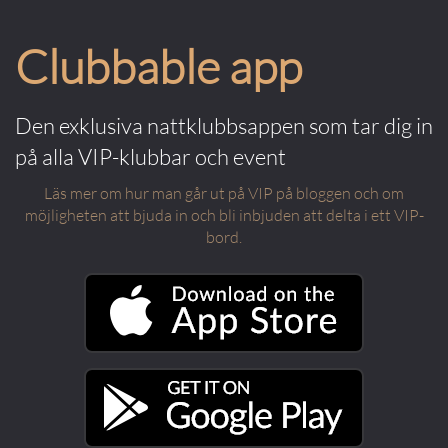
Clubbable app
Den exklusiva nattklubbsappen som tar dig in
på alla VIP-klubbar och event
Läs mer om hur man går ut på VIP på bloggen och om
möjligheten att bjuda in och bli inbjuden att delta i ett VIP-
bord.