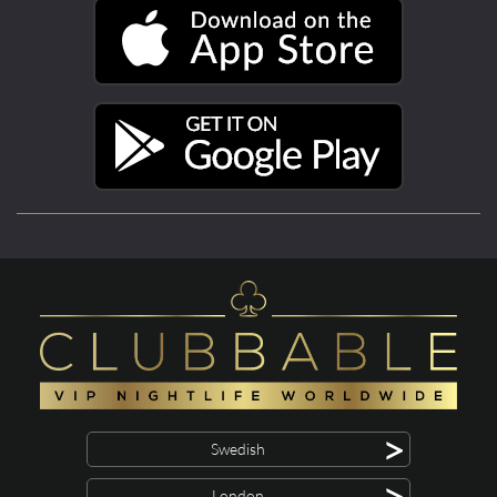
>
Swedish
>
London