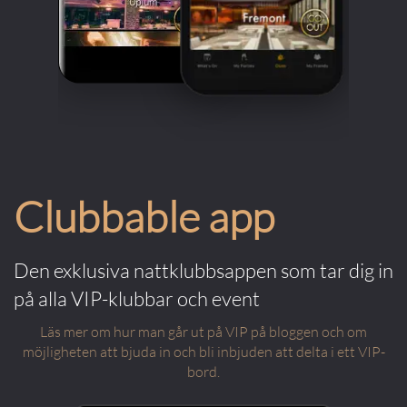
Clubbable app
Den exklusiva nattklubbsappen som tar dig in
på alla VIP-klubbar och event
Läs mer om hur man går ut på VIP på bloggen och om
möjligheten att bjuda in och bli inbjuden att delta i ett VIP-
bord.