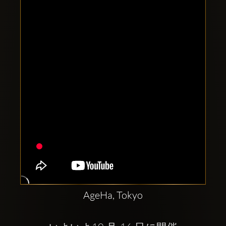
Clubbable
sociala
konton
AgeHa, Tokyo