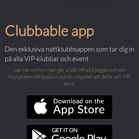
Clubbable app
Den exklusiva nattklubbsappen som tar dig in
på alla VIP-klubbar och event
Läs mer om hur man går ut på VIP på bloggen och om
möjligheten att bjuda in och bli inbjuden att delta i ett VIP-
bord.