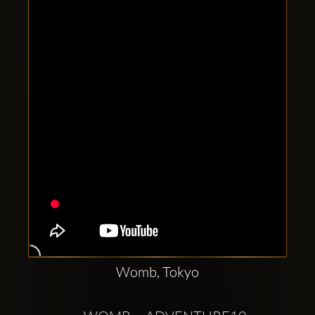
Clubbable
sociala
konton
Womb, Tokyo