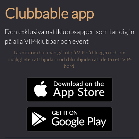
Clubbable app
Den exklusiva nattklubbsappen som tar dig in
på alla VIP-klubbar och event
Läs mer om hur man går ut på VIP på bloggen och om
möjligheten att bjuda in och bli inbjuden att delta i ett VIP-
bord.