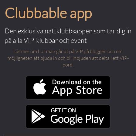
Clubbable app
Den exklusiva nattklubbsappen som tar dig in
på alla VIP-klubbar och event
Läs mer om hur man går ut på VIP på bloggen och om
möjligheten att bjuda in och bli inbjuden att delta i ett VIP-
bord.