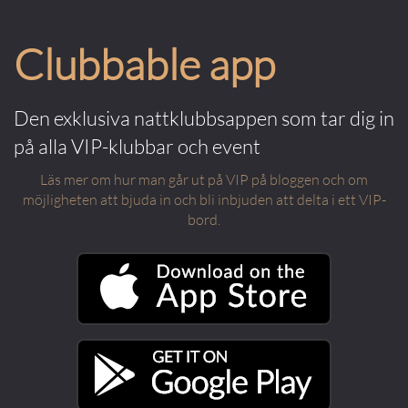
Clubbable app
Den exklusiva nattklubbsappen som tar dig in
på alla VIP-klubbar och event
Läs mer om hur man går ut på VIP på bloggen och om
möjligheten att bjuda in och bli inbjuden att delta i ett VIP-
bord.