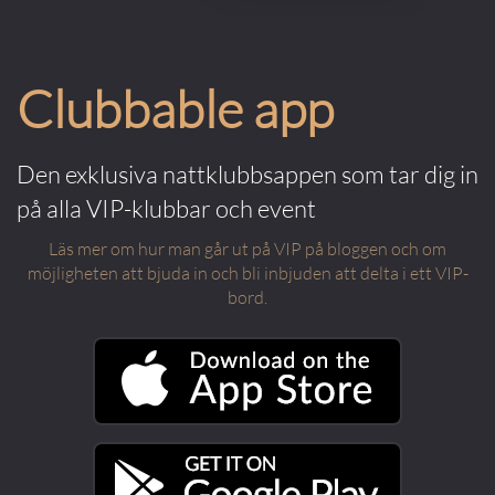
Clubbable app
Den exklusiva nattklubbsappen som tar dig in
på alla VIP-klubbar och event
Läs mer om hur man går ut på VIP på bloggen och om
möjligheten att bjuda in och bli inbjuden att delta i ett VIP-
bord.