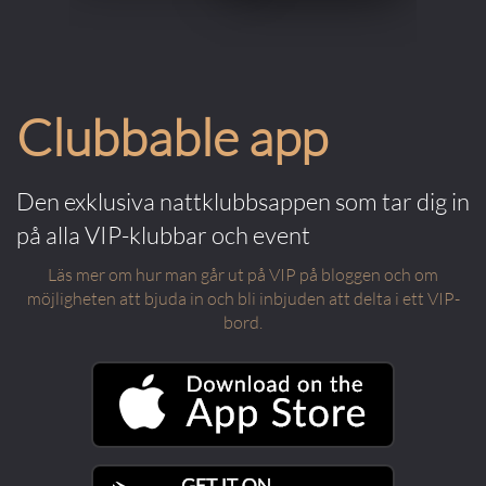
Clubbable app
Den exklusiva nattklubbsappen som tar dig in
på alla VIP-klubbar och event
Läs mer om hur man går ut på VIP på bloggen och om
möjligheten att bjuda in och bli inbjuden att delta i ett VIP-
bord.