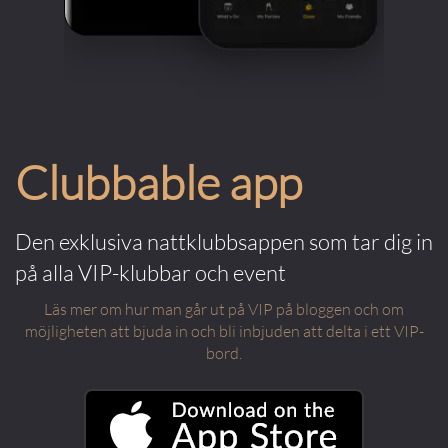
Clubbable app
Den exklusiva nattklubbsappen som tar dig in
på alla VIP-klubbar och event
Läs mer om hur man går ut på VIP på bloggen och om
möjligheten att bjuda in och bli inbjuden att delta i ett VIP-
bord.