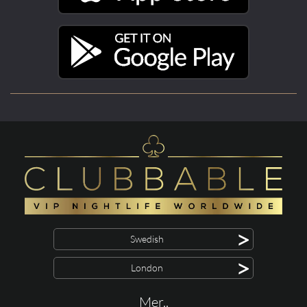
>
Swedish
>
London
Mer..