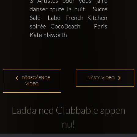
3 Artistes pour vous faire 
danser toute la nuit   Sucré 
Salé  Label French Kitchen   
soirée CocoBeach   Paris    
Kate Elsworth
FÖREGÅENDE
NÄSTA VIDEO
VIDEO
Ladda ned Clubbable appen
nu!