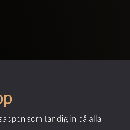
pp
appen som tar dig in på alla