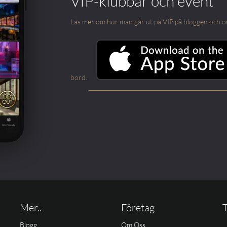
VIP-klubbar och event
Läs mer om hur man går ut på VIP på bloggen och om m
bord.
Mer..
Företag
T
Blogg
Om Oss