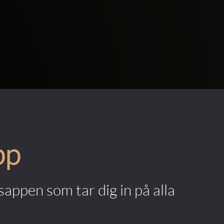
pp
appen som tar dig in på alla