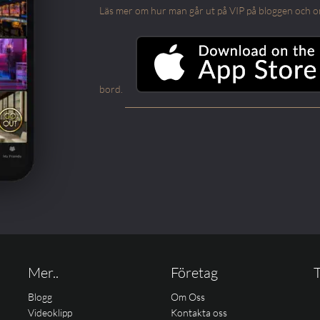
Läs mer om hur man går ut på VIP på bloggen och om m
bord.
Mer..
Företag
T
Blogg
Om Oss
Videoklipp
Kontakta oss