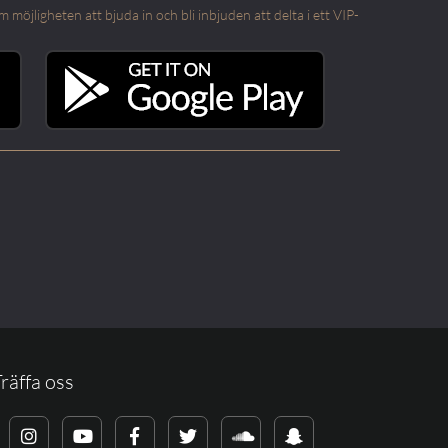
öjligheten att bjuda in och bli inbjuden att delta i ett VIP-
räffa oss