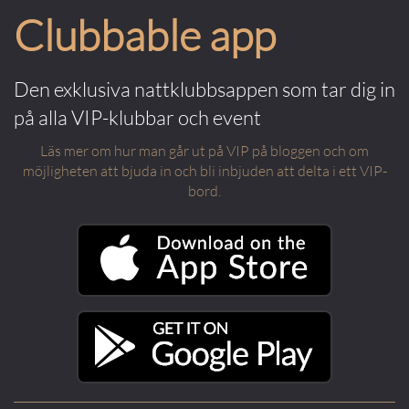
Clubbable app
Den exklusiva nattklubbsappen som tar dig in
på alla VIP-klubbar och event
Läs mer om hur man går ut på VIP på bloggen och om
möjligheten att bjuda in och bli inbjuden att delta i ett VIP-
bord.