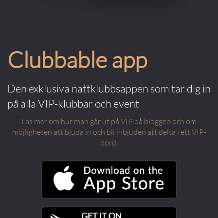
Clubbable app
Den exklusiva nattklubbsappen som tar dig in
på alla VIP-klubbar och event
Läs mer om hur man går ut på VIP på bloggen och om
möjligheten att bjuda in och bli inbjuden att delta i ett VIP-
bord.