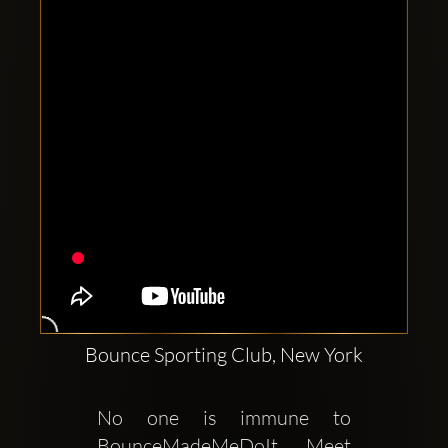
Clubbable
sociala
konton
Bounce Sporting Club, New York
No one is immune to 
BounceMadeMeDoIt Meet 