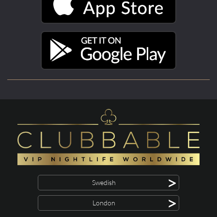
>
Swedish
>
London