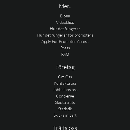
Mer..
Blogg
Videoklipp
Hur det fungerar
Hur det fungerar för promoters
Apply For Promoter Access
Press
FAQ
Företag
Om Oss
Kontakta oss
Jobba hos oss
Concierge
Skicka plats
Statistik
Skicka in part
Träffa oss