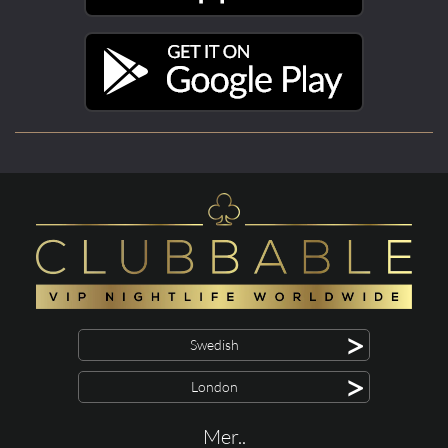
>
Swedish
>
London
Mer..