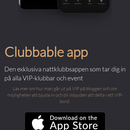
Clubbable app
Den exklusiva nattklubbsappen som tar dig in
på alla VIP-klubbar och event
Läs mer om hur man går ut på VIP på bloggen och om
möjligheten att bjuda in och bli inbjuden att delta i ett VIP-
bord.