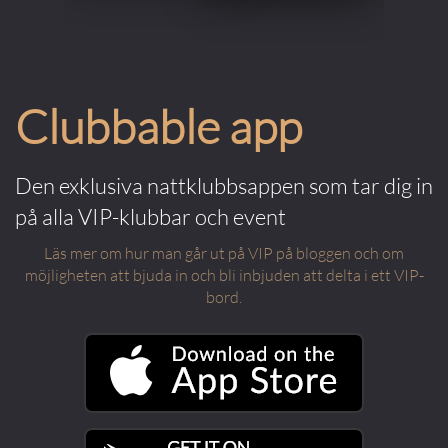
Clubbable app
Den exklusiva nattklubbsappen som tar dig in
på alla VIP-klubbar och event
Läs mer om hur man går ut på VIP på bloggen och om
möjligheten att bjuda in och bli inbjuden att delta i ett VIP-
bord.