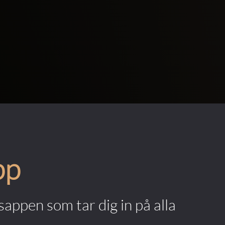
pp
appen som tar dig in på alla