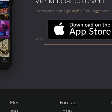
VIP-klubbar och event
Läs mer om hur man går ut på VIP på bloggen och om m
bord.
Mer..
Företag
T
Blogg
Om Oss