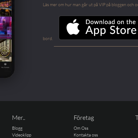
Läs mer om hur man går ut på VIP på bloggen och om m
bord.
Mer..
Företag
T
Blogg
Om Oss
Videoklipp
Kontakta oss