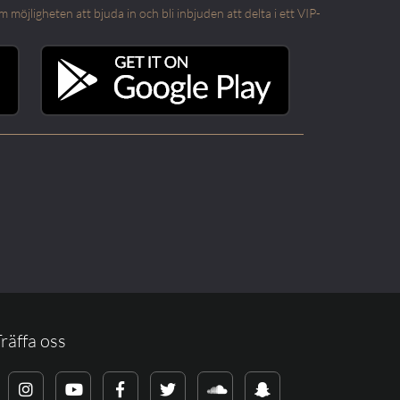
öjligheten att bjuda in och bli inbjuden att delta i ett VIP-
räffa oss