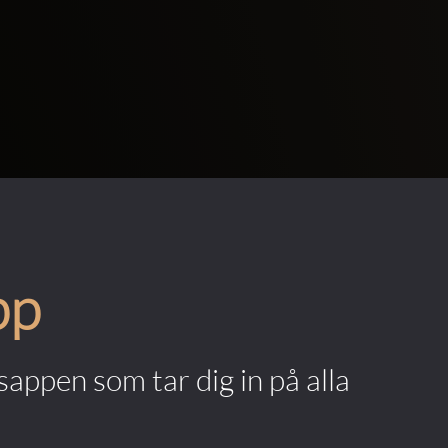
pp
appen som tar dig in på alla