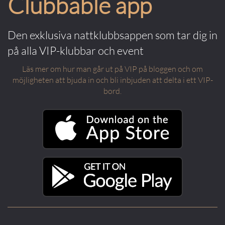
Clubbable app
Den exklusiva nattklubbsappen som tar dig in
på alla VIP-klubbar och event
Läs mer om hur man går ut på VIP på bloggen och om
möjligheten att bjuda in och bli inbjuden att delta i ett VIP-
bord.