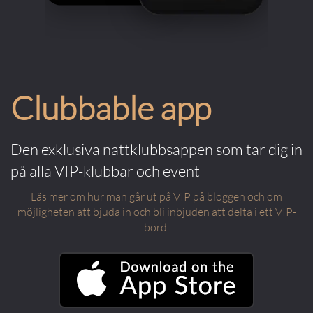
Clubbable app
Den exklusiva nattklubbsappen som tar dig in
på alla VIP-klubbar och event
Läs mer om hur man går ut på VIP på bloggen och om
möjligheten att bjuda in och bli inbjuden att delta i ett VIP-
bord.