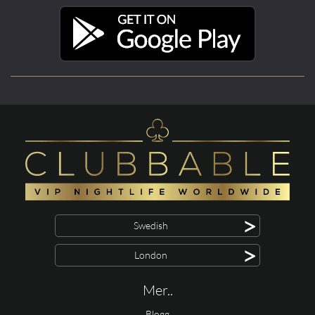
>
Swedish
>
London
Mer..
Blogg