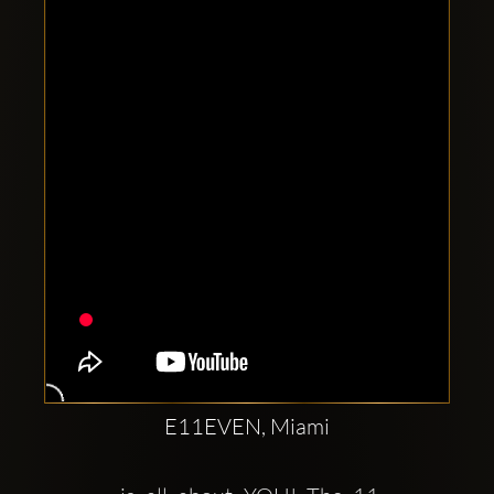
Clubbable
sociala
konton
E11EVEN, Miami