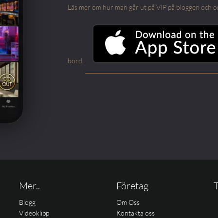
Läs mer om hur man går ut på VIP på bloggen och om m
bord.
Mer..
Företag
T
Blogg
Om Oss
Videoklipp
Kontakta oss