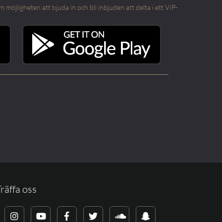
öjligheten att bjuda in och bli inbjuden att delta i ett VIP-
räffa oss