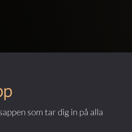
pp
appen som tar dig in på alla