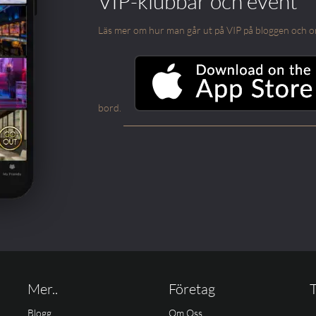
VIP-klubbar och event
Läs mer om hur man går ut på VIP på bloggen och om m
bord.
Mer..
Företag
T
Blogg
Om Oss