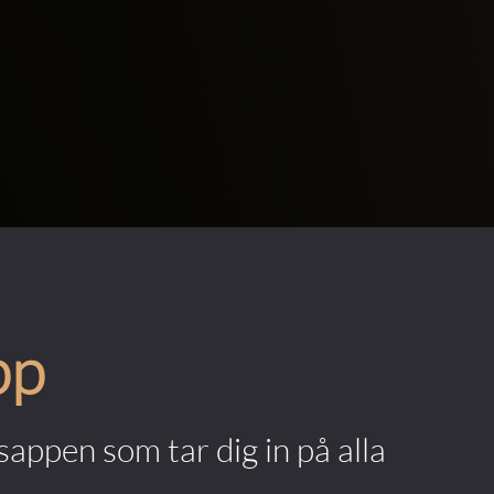
pp
appen som tar dig in på alla