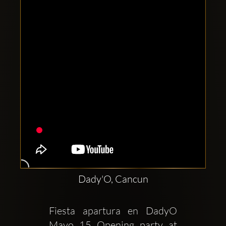
Clubbable
sociala
konton
Dady'O, Cancun
Fiesta apartura en DadyO 
Mayo 15 Opening party at 