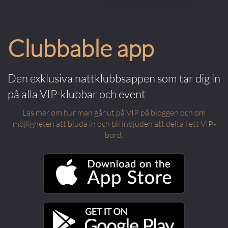
Clubbable app
Den exklusiva nattklubbsappen som tar dig in
på alla VIP-klubbar och event
Läs mer om hur man går ut på VIP på bloggen och om
möjligheten att bjuda in och bli inbjuden att delta i ett VIP-
bord.