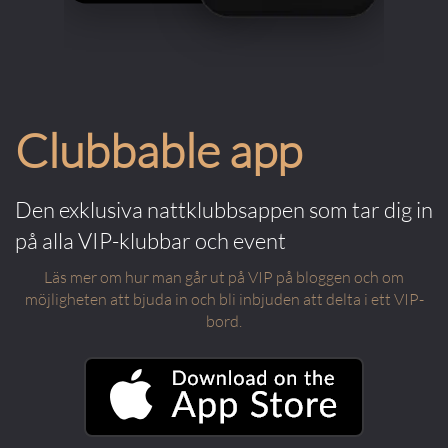
Clubbable app
Den exklusiva nattklubbsappen som tar dig in
på alla VIP-klubbar och event
Läs mer om hur man går ut på VIP på bloggen och om
möjligheten att bjuda in och bli inbjuden att delta i ett VIP-
bord.