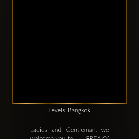
Clubbable
sociala
konton
Levels, Bangkok
Ladies and Gentleman, we 
welcome you to      FREAKY 