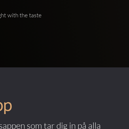
 with the taste 
pp
appen som tar dig in på alla