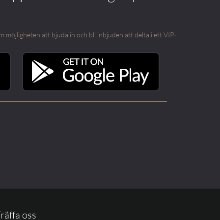
öjligheten att bjuda in och bli inbjuden att delta i ett VIP-
räffa oss