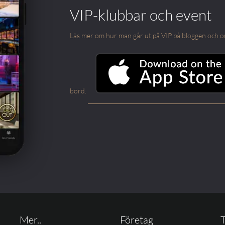
VIP-klubbar och event
Läs mer om hur man går ut på VIP på bloggen och om m
bord.
Mer..
Företag
T