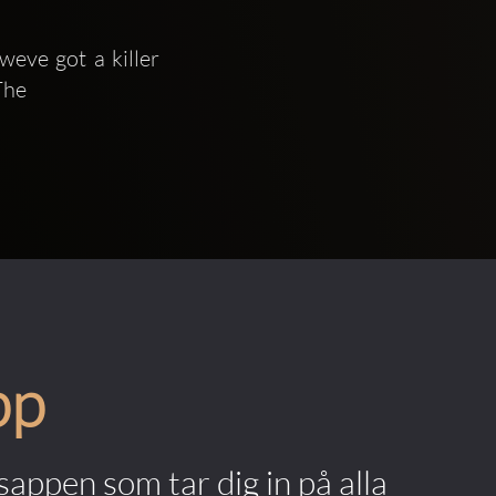
eve got a killer 
The 
pp
appen som tar dig in på alla