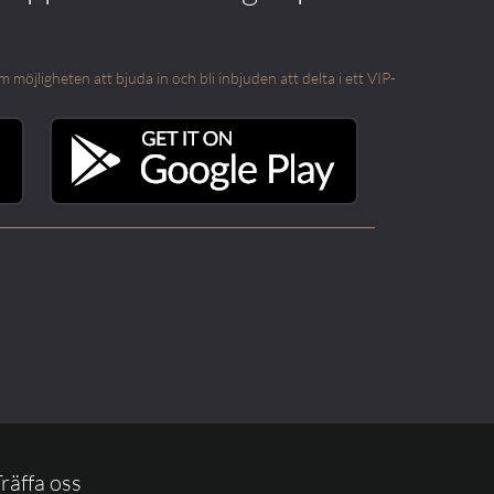
öjligheten att bjuda in och bli inbjuden att delta i ett VIP-
räffa oss