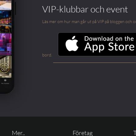
VIP-klubbar och event
Läs mer om hur man går ut på VIP på bloggen och om m
bord.
Mer..
Företag
T