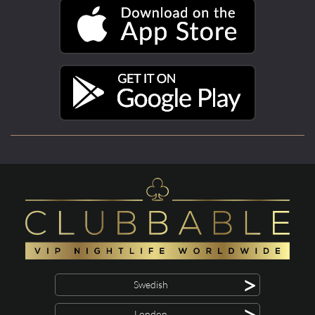
>
Swedish
>
London