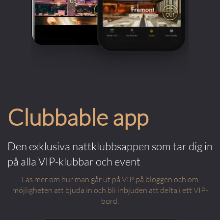
Clubbable app
Den exklusiva nattklubbsappen som tar dig in
på alla VIP-klubbar och event
Läs mer om hur man går ut på VIP på bloggen och om
möjligheten att bjuda in och bli inbjuden att delta i ett VIP-
bord.