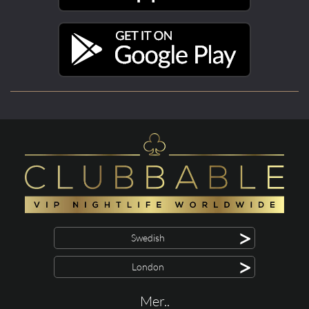
>
Swedish
>
London
Mer..