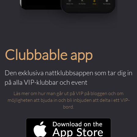
Clubbable app
Den exklusiva nattklubbsappen som tar dig in
på alla VIP-klubbar och event
Läs mer om hur man går ut på VIP på bloggen och om
möjligheten att bjuda in och bli inbjuden att delta i ett VIP-
bord.