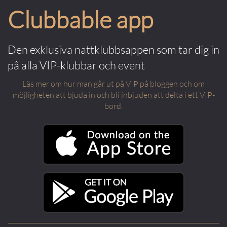
Clubbable app
Den exklusiva nattklubbsappen som tar dig in
på alla VIP-klubbar och event
Läs mer om hur man går ut på VIP på bloggen och om
möjligheten att bjuda in och bli inbjuden att delta i ett VIP-
bord.