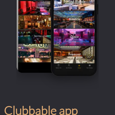
Clubbable app