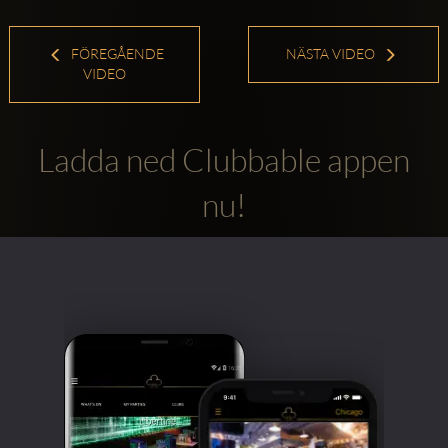
FÖREGÅENDE
NÄSTA VIDEO
VIDEO
Ladda ned Clubbable appen
nu!