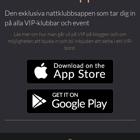
Den exklusiva nattklubbsappen som tar dig in
på alla VIP-klubbar och event
Läs mer om hur man går ut på VIP på bloggen och om
möjligheten att bjuda in och bli inbjuden att delta i ett VIP-
bord.