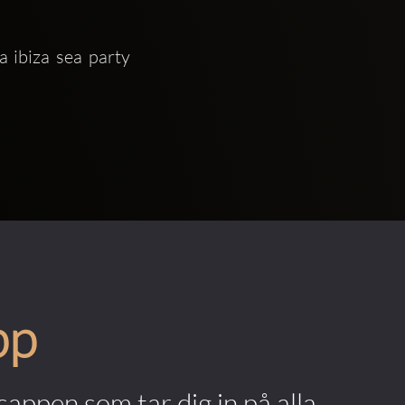
 ibiza sea party 
pp
appen som tar dig in på alla