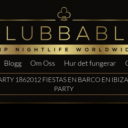
Blogg
Om Oss
Hur det fungerar
PARTY 1862012 FIESTAS EN BARCO EN IBIZA
PARTY