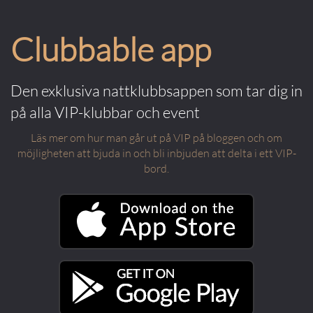
Clubbable app
Den exklusiva nattklubbsappen som tar dig in
på alla VIP-klubbar och event
Läs mer om hur man går ut på VIP på bloggen och om
möjligheten att bjuda in och bli inbjuden att delta i ett VIP-
bord.