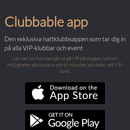
Clubbable app
Den exklusiva nattklubbsappen som tar dig in
på alla VIP-klubbar och event
Läs mer om hur man går ut på VIP på bloggen och om
möjligheten att bjuda in och bli inbjuden att delta i ett VIP-
bord.