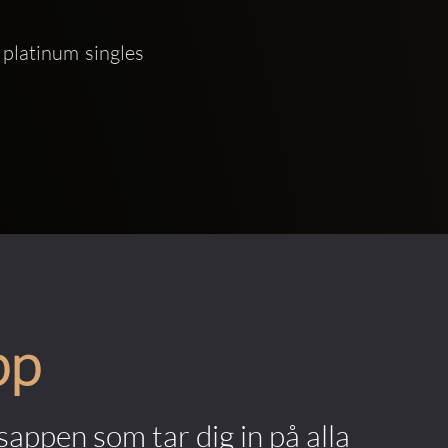
pp
appen som tar dig in på alla