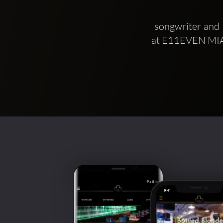
 songwriter and dancer Jason Derulo performed a number of his 11 platinum singles 
at E11EVEN MI