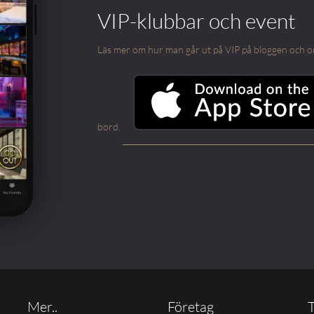
VIP-klubbar och event
Läs mer om hur man går ut på VIP på bloggen och om m
bord.
Mer..
Företag
T