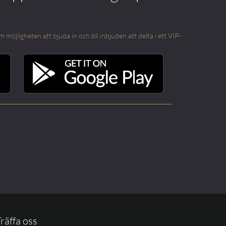
öjligheten att bjuda in och bli inbjuden att delta i ett VIP-
räffa oss