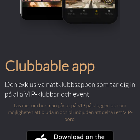
Clubbable app
Den exklusiva nattklubbsappen som tar dig in
på alla VIP-klubbar och event
Läs mer om hur man går ut på VIP på bloggen och om
möjligheten att bjuda in och bli inbjuden att delta i ett VIP-
bord.