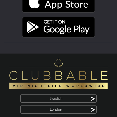
>
Swedish
>
London