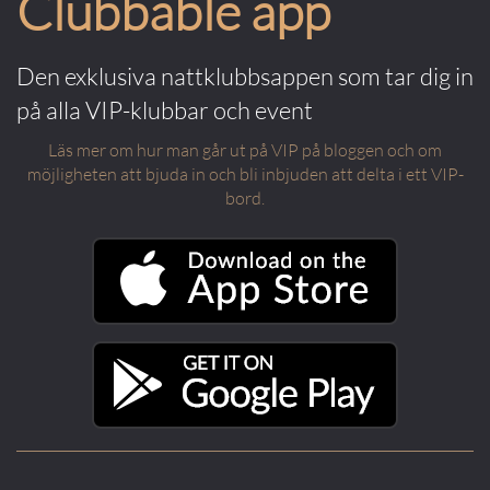
Clubbable app
Den exklusiva nattklubbsappen som tar dig in
på alla VIP-klubbar och event
Läs mer om hur man går ut på VIP på bloggen och om
möjligheten att bjuda in och bli inbjuden att delta i ett VIP-
bord.