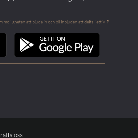
öjligheten att bjuda in och bli inbjuden att delta i ett VIP-
räffa oss