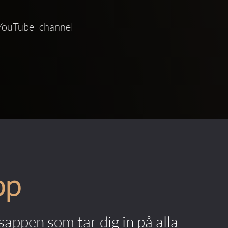
Tube channel   
pp
appen som tar dig in på alla