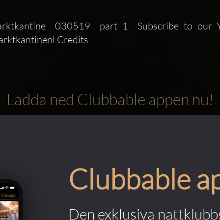
ktkantine  030519  part 1  Subscribe to our You
ktkantinenl Credits 
Ladda ned Clubbable appen nu!
Clubbable a
Den exklusiva nattklubbs