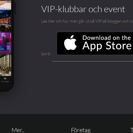
VIP-klubbar och event
Läs mer om hur man går ut på VIP på bloggen och om m
bord.
Mer..
Företag
T